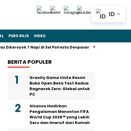
ID
AL
PERS RILIS
VIDEO
 Dikeroyok 7 Napi di Sel Polresta Denpasar
Sohibul Iman Jad
BERITA POPULER
Gravity Game Unite Resmi
Buka Open Beta Test Kedua
Ragnarok Zero: Global untuk
PC
Hisense Hadirkan
Pengalaman Menonton FIFA
World Cup 2026™ yang Lebih
Seru dan Imersif dari Rumah