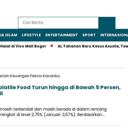
IA ISLAM
LIFESTYLE
ENTERTAINMENT
SPORT
INTERNASION
al di Vivo Mall Bogor
AI, Tahanan Baru Kasus Asusila, Tewas
olatile Food Turun hingga di Bawah 5 Persen,
li
4 masih terkendali dan masih berada di dalam rentang
ingkat di level 2,75% (Januari: 2,57%). Berdasarkan…