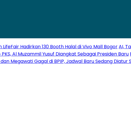
LifeFair Hadirkan 130 Booth Halal di Vivo Mall Bogor
AI, T
o PKS, Al Muzammil Yusuf Diangkat Sebagai Presiden Baru
an Megawati Gagal di BPIP, Jadwal Baru Sedang Diatur 