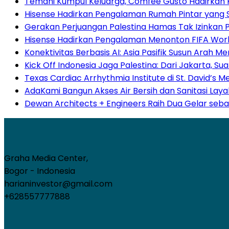
Temani Kumpul Keluarga, Comfee Gusto Hadirkan 
Hisense Hadirkan Pengalaman Rumah Pintar yang
Gerakan Perjuangan Palestina Hamas Tak Izinkan Pa
Hisense Hadirkan Pengalaman Menonton FIFA World
Konektivitas Berbasis AI: Asia Pasifik Susun Arah 
Kick Off Indonesia Jaga Palestina: Dari Jakarta,
Texas Cardiac Arrhythmia Institute di St. David’s 
AdaKami Bangun Akses Air Bersih dan Sanitasi Lay
Dewan Architects + Engineers Raih Dua Gelar seba
Graha Media Center,
Bogor - Indonesia
harianinvestor@gmail.com
+628557777888