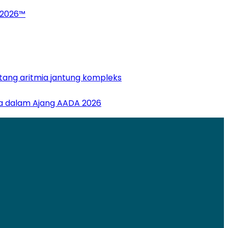
 2026™
ntang aritmia jantung kompleks
sia dalam Ajang AADA 2026