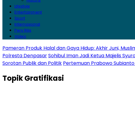
Historis
Lifestyle
Entertainment
Sport
Internasional
Pers Rilis
Video
Pameran Produk Halal dan Gaya Hidup: Akhir Juni, Muslim 
Polresta Denpasar
Sohibul Iman Jadi Ketua Majelis Syur
Sorotan Publik dan Politik
Pertemuan Prabowo Subianto d
Topik
Gratifikasi