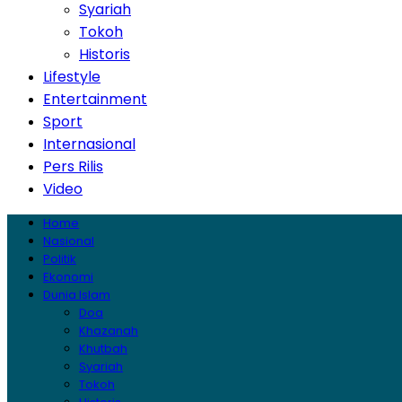
Syariah
Tokoh
Historis
Lifestyle
Entertainment
Sport
Internasional
Pers Rilis
Video
Home
Nasional
Politik
Ekonomi
Dunia Islam
Doa
Khazanah
Khutbah
Syariah
Tokoh