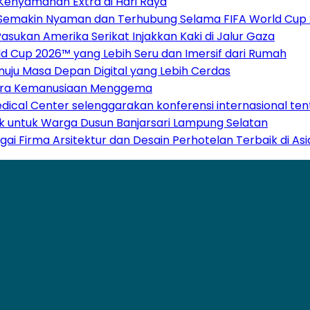
Kenyamanan Extra di Hari Raya
 Semakin Nyaman dan Terhubung Selama FIFA World Cup
sukan Amerika Serikat Injakkan Kaki di Jalur Gaza
 Cup 2026™ yang Lebih Seru dan Imersif dari Rumah
Menuju Masa Depan Digital yang Lebih Cerdas
 Suara Kemanusiaan Menggema
Medical Center selenggarakan konferensi internasional te
ak untuk Warga Dusun Banjarsari Lampung Selatan
gai Firma Arsitektur dan Desain Perhotelan Terbaik di A