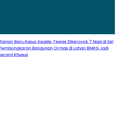
ahanan Baru Kasus Asusila, Tewas Dikeroyok 7 Napi di Sel
Pembongkaran Bangunan Ormas di Lahan BMKG Jadi
Secara Khusus