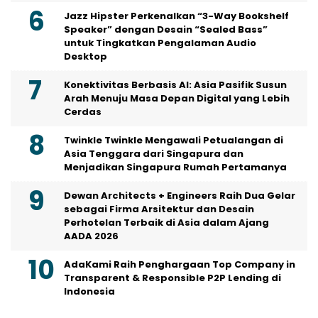
Jazz Hipster Perkenalkan “3-Way Bookshelf
Speaker” dengan Desain “Sealed Bass”
untuk Tingkatkan Pengalaman Audio
Desktop
Konektivitas Berbasis AI: Asia Pasifik Susun
Arah Menuju Masa Depan Digital yang Lebih
Cerdas
Twinkle Twinkle Mengawali Petualangan di
Asia Tenggara dari Singapura dan
Menjadikan Singapura Rumah Pertamanya
Dewan Architects + Engineers Raih Dua Gelar
sebagai Firma Arsitektur dan Desain
Perhotelan Terbaik di Asia dalam Ajang
AADA 2026
AdaKami Raih Penghargaan Top Company in
Transparent & Responsible P2P Lending di
Indonesia