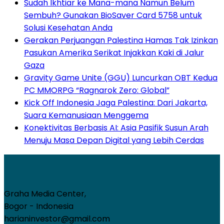
Sudah Ikhtiar ke Mana-mana Namun Belum
Sembuh? Gunakan BioSaver Card 5758 untuk
Solusi Kesehatan Anda
Gerakan Perjuangan Palestina Hamas Tak Izinkan
Pasukan Amerika Serikat Injakkan Kaki di Jalur
Gaza
Gravity Game Unite (GGU) Luncurkan OBT Kedua
PC MMORPG “Ragnarok Zero: Global”
Kick Off Indonesia Jaga Palestina: Dari Jakarta,
Suara Kemanusiaan Menggema
Konektivitas Berbasis AI: Asia Pasifik Susun Arah
Menuju Masa Depan Digital yang Lebih Cerdas
Graha Media Center,
Bogor - Indonesia
harianinvestor@gmail.com