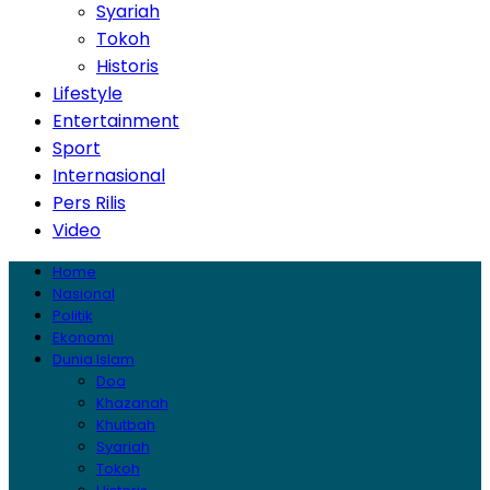
Syariah
Tokoh
Historis
Lifestyle
Entertainment
Sport
Internasional
Pers Rilis
Video
Home
Nasional
Politik
Ekonomi
Dunia Islam
Doa
Khazanah
Khutbah
Syariah
Tokoh