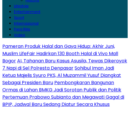
Historis
Lifestyle
Entertainment
Sport
Internasional
Pers Rilis
Video
Pameran Produk Halal dan Gaya Hidup: Akhir Juni,
Muslim LifeFair Hadirkan 130 Booth Halal di Vivo Mall
Bogor
AI, Tahanan Baru Kasus Asusila, Tewas Dikeroyok
7 Napi di Sel Polresta Denpasar
Sohibul Iman Jadi
Ketua Majelis Syuro PKS, Al Muzammil Yusuf Diangkat
Sebagai Presiden Baru
Pembongkaran Bangunan
Ormas di Lahan BMKG Jadi Sorotan Publik dan Politik
Pertemuan Prabowo Subianto dan Megawati Gagal di
BPIP, Jadwal Baru Sedang Diatur Secara Khusus