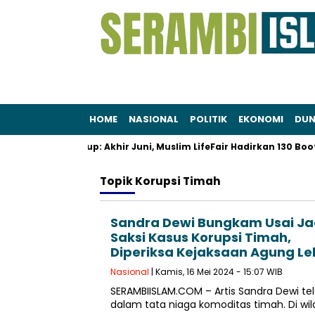
HOME
NASIONAL
POLITIK
EKONOMI
DUN
 dan Gaya Hidup: Akhir Juni, Muslim LifeFair Hadirkan 130 Booth H
Topik
Korupsi Timah
Sandra Dewi Bungkam Usai Ja
Saksi Kasus Korupsi Timah,
Diperiksa Kejaksaan Agung Leb
Nasional
| Kamis, 16 Mei 2024 - 15:07 WIB
SERAMBIISLAM.COM – Artis Sandra Dewi tel
dalam tata niaga komoditas timah. Di wi