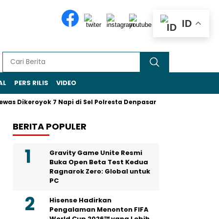
ID
AL
PERS RILIS
VIDEO
as Dikeroyok 7 Napi di Sel Polresta Denpasar
Sohibul Iman J
BERITA POPULER
Gravity Game Unite Resmi
Buka Open Beta Test Kedua
Ragnarok Zero: Global untuk
PC
Hisense Hadirkan
Pengalaman Menonton FIFA
World Cup 2026™ yang Lebih