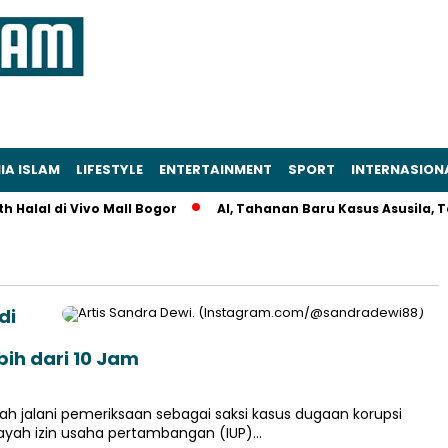
IA ISLAM
LIFESTYLE
ENTERTAINMENT
SPORT
INTERNASION
alal di Vivo Mall Bogor
AI, Tahanan Baru Kasus Asusila, Tew
di
ih dari 10 Jam
ah jalani pemeriksaan sebagai saksi kasus dugaan korupsi
layah izin usaha pertambangan (IUP)…