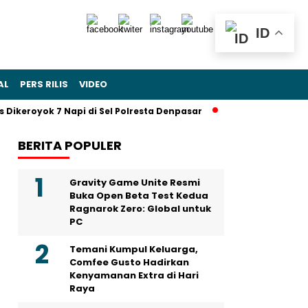
ID
AL
PERS RILIS
VIDEO
ikeroyok 7 Napi di Sel Polresta Denpasar
Sohibul Iman Jadi 
BERITA POPULER
Gravity Game Unite Resmi
Buka Open Beta Test Kedua
Ragnarok Zero: Global untuk
PC
Temani Kumpul Keluarga,
Comfee Gusto Hadirkan
Kenyamanan Extra di Hari
Raya