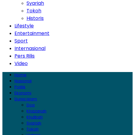
Syariah
Tokoh
Historis
Lifestyle
Entertainment
Sport
Internasional
Pers Rilis
Video
Home
Nasional
Politik
Ekonomi
Dunia Islam
Doa
Khazanah
Khutbah
Syariah
Tokoh