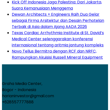
Kick Off Indonesia Jaga Palestina: Dari Jakarta,
Suara Kemanusiaan Menggema
Dewan Architects + Engineers Raih Dua Gelar
sebagai Firma Arsitektur dan Desain Perhotelan
Terbaik di Asia dalam Ajang AADA 2026
Texas Cardiac Arrhythmia Institute di St. David’s
Medical Center selenggarakan konferensi
internasional tentang aritmia jantung kompleks
Novo Tellus Bermitra dengan RCF dan NRFC,
Rampungkan Akuisisi Russell Mineral Equipment
Graha Media Center,
Bogor - Indonesia
harianinvestor@gmail.com
+628557777888