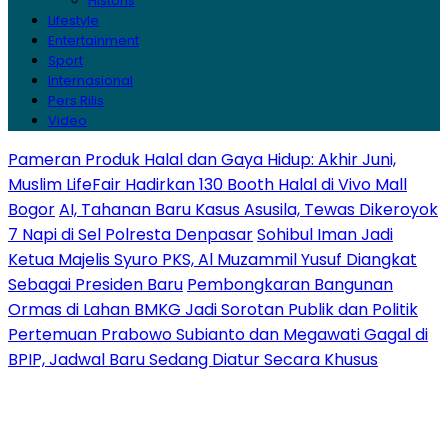
Historis
Lifestyle
Entertainment
Sport
Internasional
Pers Rilis
Video
Pameran Produk Halal dan Gaya Hidup: Akhir Juni,
Muslim LifeFair Hadirkan 130 Booth Halal di Vivo Mall
Bogor
AI, Tahanan Baru Kasus Asusila, Tewas Dikeroyok
7 Napi di Sel Polresta Denpasar
Sohibul Iman Jadi
Ketua Majelis Syuro PKS, Al Muzammil Yusuf Diangkat
Sebagai Presiden Baru
Pembongkaran Bangunan
Ormas di Lahan BMKG Jadi Sorotan Publik dan Politik
Pertemuan Prabowo Subianto dan Megawati Gagal di
BPIP, Jadwal Baru Sedang Diatur Secara Khusus