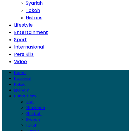
Syariah
Tokoh
Historis
Lifestyle
Entertainment
Sport
Internasional
Pers Rilis
Video
Home
Nasional
Politik
Ekonomi
Dunia Islam
Doa
Khazanah
Khutbah
Syariah
Tokoh