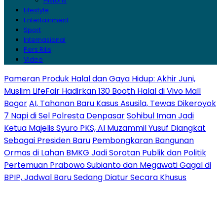
Historis
Lifestyle
Entertainment
Sport
Internasional
Pers Rilis
Video
Pameran Produk Halal dan Gaya Hidup: Akhir Juni,
Muslim LifeFair Hadirkan 130 Booth Halal di Vivo Mall
Bogor
AI, Tahanan Baru Kasus Asusila, Tewas Dikeroyok
7 Napi di Sel Polresta Denpasar
Sohibul Iman Jadi
Ketua Majelis Syuro PKS, Al Muzammil Yusuf Diangkat
Sebagai Presiden Baru
Pembongkaran Bangunan
Ormas di Lahan BMKG Jadi Sorotan Publik dan Politik
Pertemuan Prabowo Subianto dan Megawati Gagal di
BPIP, Jadwal Baru Sedang Diatur Secara Khusus