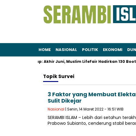
HOME
NASIONAL
POLITIK
EKONOMI
DUN
 dan Gaya Hidup: Akhir Juni, Muslim LifeFair Hadirkan 130 Booth H
Topik
Survei
3 Faktor yang Membuat Elekta
Sulit Dikejar
Nasional
| Senin, 14 Maret 2022 - 16:51 WIB
SERAMBI ISLAM – Lebih dari setahun terakh
Prabowo Subianto, cenderung stabil berad