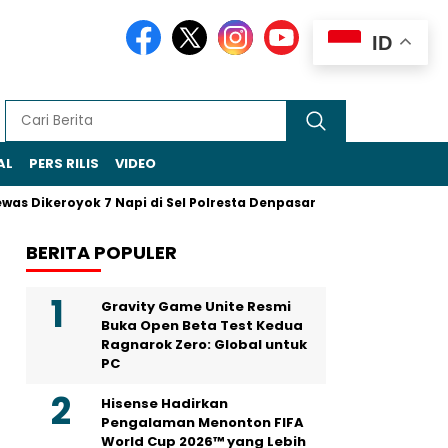
ID
AL
PERS RILIS
VIDEO
s Dikeroyok 7 Napi di Sel Polresta Denpasar
Sohibul Iman Ja
BERITA POPULER
Gravity Game Unite Resmi
Buka Open Beta Test Kedua
Ragnarok Zero: Global untuk
PC
Hisense Hadirkan
Pengalaman Menonton FIFA
World Cup 2026™ yang Lebih