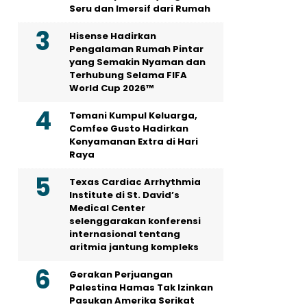
Seru dan Imersif dari Rumah
Hisense Hadirkan
Pengalaman Rumah Pintar
yang Semakin Nyaman dan
Terhubung Selama FIFA
World Cup 2026™
Temani Kumpul Keluarga,
Comfee Gusto Hadirkan
Kenyamanan Extra di Hari
Raya
Texas Cardiac Arrhythmia
Institute di St. David’s
Medical Center
selenggarakan konferensi
internasional tentang
aritmia jantung kompleks
Gerakan Perjuangan
Palestina Hamas Tak Izinkan
Pasukan Amerika Serikat