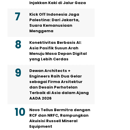
Injakkan Kaki di Jalur Gaza
Kick Off Indonesia Jaga
Palestina: Dari Jakarta,
Suara Kemanusiaan
Menggema
Konektivitas Berbasis AI:
Asia Pasifik Susun Arah
Menuju Masa Depan Digital
yang Lebih Cerdas
Dewan Architects +
Engineers Raih Dua Gelar
sebagai Firma Arsitektur
dan Desain Perhotelan
Terbaik di Asia dalam Ajang
AADA 2026
Novo Tellus Bermitra dengan
RCF dan NRFC, Rampungkan
Akuisisi Russell Mineral
Equipment