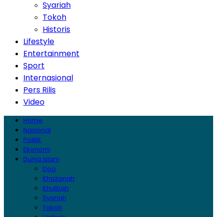
Syariah
Tokoh
Historis
Lifestyle
Entertainment
Sport
Internasional
Pers Rilis
Video
Home
Nasional
Politik
Ekonomi
Dunia Islam
Doa
Khazanah
Khutbah
Syariah
Tokoh