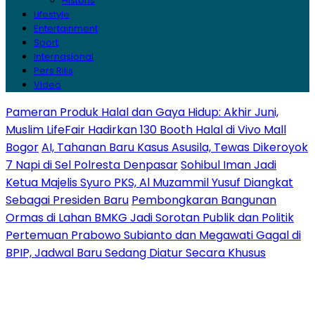
Historis
Lifestyle
Entertainment
Sport
Internasional
Pers Rilis
Video
Pameran Produk Halal dan Gaya Hidup: Akhir Juni,
Muslim LifeFair Hadirkan 130 Booth Halal di Vivo Mall
Bogor
AI, Tahanan Baru Kasus Asusila, Tewas Dikeroyok
7 Napi di Sel Polresta Denpasar
Sohibul Iman Jadi
Ketua Majelis Syuro PKS, Al Muzammil Yusuf Diangkat
Sebagai Presiden Baru
Pembongkaran Bangunan
Ormas di Lahan BMKG Jadi Sorotan Publik dan Politik
Pertemuan Prabowo Subianto dan Megawati Gagal di
BPIP, Jadwal Baru Sedang Diatur Secara Khusus