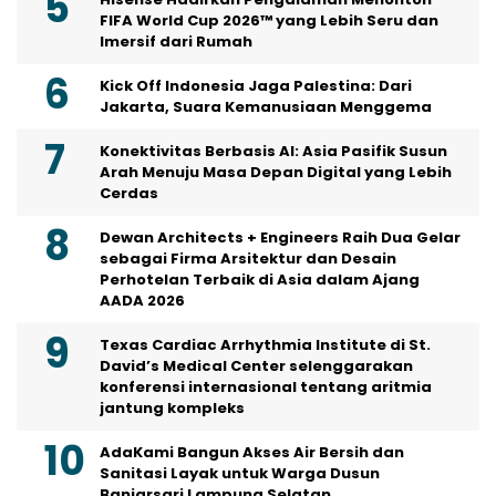
FIFA World Cup 2026™ yang Lebih Seru dan
Imersif dari Rumah
Kick Off Indonesia Jaga Palestina: Dari
Jakarta, Suara Kemanusiaan Menggema
Konektivitas Berbasis AI: Asia Pasifik Susun
Arah Menuju Masa Depan Digital yang Lebih
Cerdas
Dewan Architects + Engineers Raih Dua Gelar
sebagai Firma Arsitektur dan Desain
Perhotelan Terbaik di Asia dalam Ajang
AADA 2026
Texas Cardiac Arrhythmia Institute di St.
David’s Medical Center selenggarakan
konferensi internasional tentang aritmia
jantung kompleks
AdaKami Bangun Akses Air Bersih dan
Sanitasi Layak untuk Warga Dusun
Banjarsari Lampung Selatan