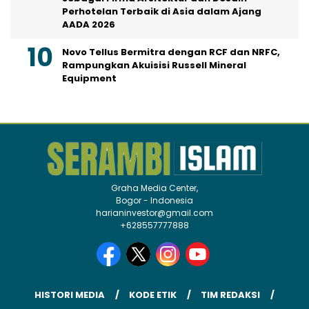
Perhotelan Terbaik di Asia dalam Ajang
AADA 2026
Novo Tellus Bermitra dengan RCF dan NRFC,
Rampungkan Akuisisi Russell Mineral
Equipment
Graha Media Center,
Bogor - Indonesia
harianinvestor@gmail.com
+628557777888
HISTORI MEDIA
KODE ETIK
TIM REDAKSI