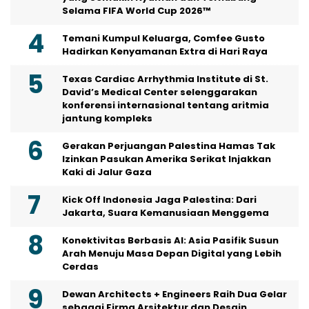
Selama FIFA World Cup 2026™
Temani Kumpul Keluarga, Comfee Gusto
Hadirkan Kenyamanan Extra di Hari Raya
Texas Cardiac Arrhythmia Institute di St.
David’s Medical Center selenggarakan
konferensi internasional tentang aritmia
jantung kompleks
Gerakan Perjuangan Palestina Hamas Tak
Izinkan Pasukan Amerika Serikat Injakkan
Kaki di Jalur Gaza
Kick Off Indonesia Jaga Palestina: Dari
Jakarta, Suara Kemanusiaan Menggema
Konektivitas Berbasis AI: Asia Pasifik Susun
Arah Menuju Masa Depan Digital yang Lebih
Cerdas
Dewan Architects + Engineers Raih Dua Gelar
sebagai Firma Arsitektur dan Desain