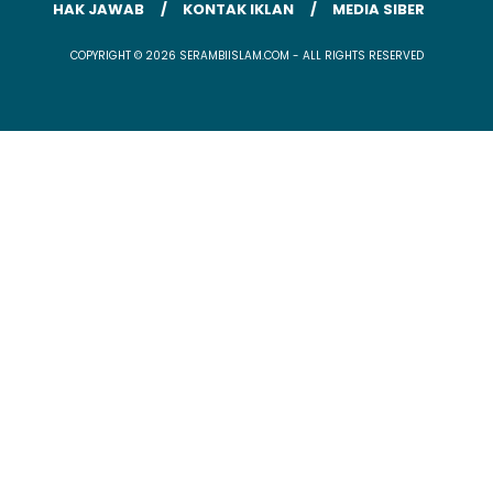
HAK JAWAB
KONTAK IKLAN
MEDIA SIBER
COPYRIGHT © 2026 SERAMBIISLAM.COM - ALL RIGHTS RESERVED