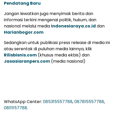
informasi terkini mengenai politik, hukum, dan
nasional melalui media
Indonesiaraya.co.id
dan
Harianbogor.com
Sedangkan untuk publikasi press release di media ini
atau serentak di puluhan media lainnya, klik
Rilisbisnis.com
(khusus media ekbis) dan
Jasasiaranpers.com
(media nasional)
WhatsApp Center:
085315557788
,
087815557788
,
08111157788
.
Pastikan download aplikasi portal berita
Hallo.id
di
Playstore (android) dan Appstore (iphone), untuk
mendapatkan aneka artikel yang menarik.