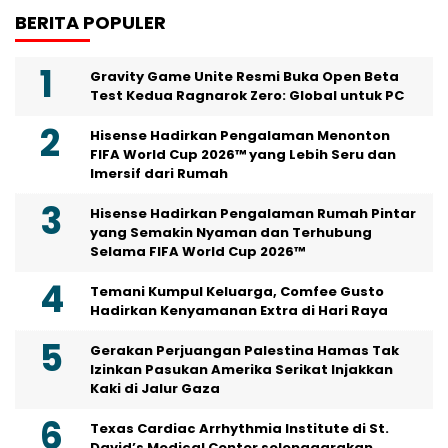
FIFA World Cup 2026™ yang Lebih Seru dan
Imersif dari Rumah
Hisense Hadirkan Pengalaman Rumah Pintar
yang Semakin Nyaman dan Terhubung
Selama FIFA World Cup 2026™
Temani Kumpul Keluarga, Comfee Gusto
Hadirkan Kenyamanan Extra di Hari Raya
Gerakan Perjuangan Palestina Hamas Tak
Izinkan Pasukan Amerika Serikat Injakkan
Kaki di Jalur Gaza
Texas Cardiac Arrhythmia Institute di St.
David’s Medical Center selenggarakan
konferensi internasional tentang aritmia
jantung kompleks
Kick Off Indonesia Jaga Palestina: Dari
Jakarta, Suara Kemanusiaan Menggema
Konektivitas Berbasis AI: Asia Pasifik Susun