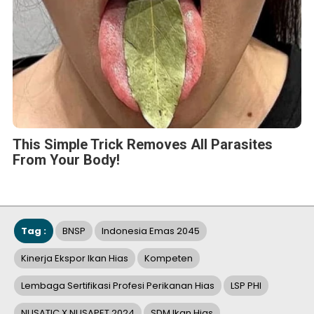
This Simple Trick Removes All Parasites
From Your Body!
Tag :
BNSP
Indonesia Emas 2045
Kinerja Ekspor Ikan Hias
Kompeten
Lembaga Sertifikasi Profesi Perikanan Hias
LSP PHI
NUSATIC X NUSAPET 2024
SDM Ikan Hias
Sinergi Pelaku Perikanan Hias
BERITA TERKAIT