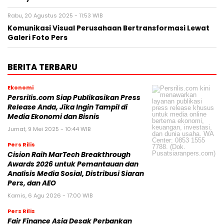
Ekonomi
Persrilis.com Siap Publikasikan Press
Release Anda, Jika Ingin Tampil di
Media Ekonomi dan Bisnis
Jumat, 9 Mei 2025 - 10:44 WIB
Pers Rilis
Cision Raih MarTech Breakthrough
Awards 2026 untuk Pemantauan dan
Analisis Media Sosial, Distribusi Siaran
Pers, dan AEO
Kamis, 6 Agu 2026 - 17:00 WIB
Pers Rilis
Fair Finance Asia Desak Perbankan
Hentikan Pendanaan untuk Sektor
Batu Bara di ASEAN
Kamis, 6 Agu 2026 - 13:02 WIB
Pers Rilis
Shueisha Perluas Jangkauan Global
melalui MANGA MILLION, Platform
Manga yang Tersedia dalam 100