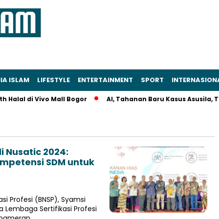
IA ISLAM
LIFESTYLE
ENTERTAINMENT
SPORT
INTERNASION
Halal di Vivo Mall Bogor
AI, Tahanan Baru Kasus Asusila, Tew
i Nusatic 2024:
ompetensi SDM untuk
si Profesi (BNSP), Syamsi
 Lembaga Sertifikasi Profesi
m pameran…