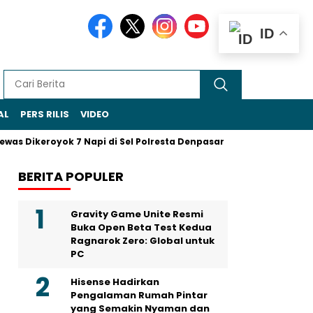
ID
AL
PERS RILIS
VIDEO
as Dikeroyok 7 Napi di Sel Polresta Denpasar
Sohibul Iman J
BERITA POPULER
Gravity Game Unite Resmi
Buka Open Beta Test Kedua
Ragnarok Zero: Global untuk
PC
Hisense Hadirkan
Pengalaman Rumah Pintar
yang Semakin Nyaman dan