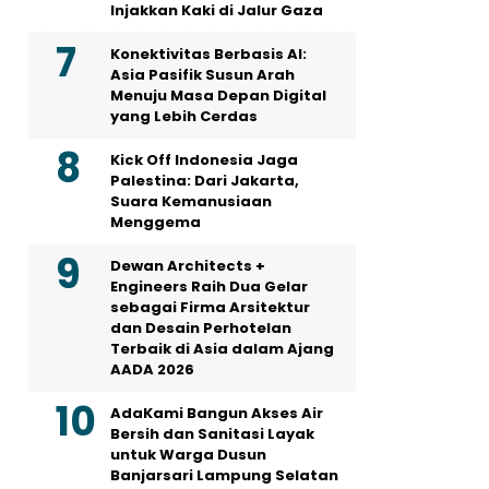
Injakkan Kaki di Jalur Gaza
Konektivitas Berbasis AI:
Asia Pasifik Susun Arah
Menuju Masa Depan Digital
yang Lebih Cerdas
Kick Off Indonesia Jaga
Palestina: Dari Jakarta,
Suara Kemanusiaan
Menggema
Dewan Architects +
Engineers Raih Dua Gelar
sebagai Firma Arsitektur
dan Desain Perhotelan
Terbaik di Asia dalam Ajang
AADA 2026
AdaKami Bangun Akses Air
Bersih dan Sanitasi Layak
untuk Warga Dusun
Banjarsari Lampung Selatan