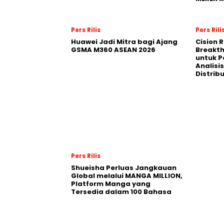
Pers Rilis
Pers Rili
Huawei Jadi Mitra bagi Ajang
Cision 
GSMA M360 ASEAN 2026
Breakt
untuk 
Analisis
Distrib
Pers Rilis
Shueisha Perluas Jangkauan
Global melalui MANGA MILLION,
Platform Manga yang
Tersedia dalam 100 Bahasa