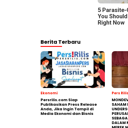
5 Parasite
You Should
Right Now
Berita Terbaru
Ekonomi
Pers Rili
Persrilis.com Siap
MONDEV
Publikasikan Press Release
SAHAM 
Anda, Jika Ingin Tampil di
UNDERS
Media Ekonomi dan Bisnis
PERUSA
SEBAGA
DALAM 
MEREK 