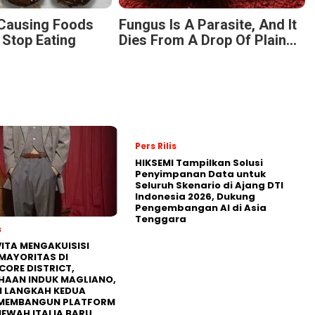
-Causing Foods
Fungus Is A Parasite, And It
 Stop Eating
Dies From A Drop Of Plain...
Pers Rilis
HIKSEMI Tampilkan Solusi
Penyimpanan Data untuk
Seluruh Skenario di Ajang DTI
Indonesia 2026, Dukung
Pengembangan AI di Asia
Tenggara
s
ITA MENGAKUISISI
MAYORITAS DI
CORE DISTRICT,
HAAN INDUK MAGLIANO,
I LANGKAH KEDUA
MEMBANGUN PLATFORM
MEWAH ITALIA BARU