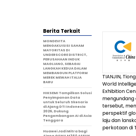
Berita Terkait
MONDEVITA
MENGAKUISISI SAHAM
MAYORITAS DI
UNDERSCORE DISTRICT,
PERUSAHAAN INDUK
MAGLIANO, SEBAGAI
LANGKAH KEDUA DALAM
MEMBANGUN PLATFORM
TIANJIN, Tion
MEREK MEWAH ITALIA
BARU
World Intelli
Exhibition Cen
HIKSEMI Tampilkan Solusi
Penyimpanan Data
mengundang d
untuk Seluruh Skenario
tersebut, meng
di Ajang DTI Indonesia
2026, Dukung
perspektif g
Pengembangan AI di Asia
laju dan lans
Tenggara
perkotaan di 
Huawei Jadi Mitra bagi
Ajang GSMA M360 ASEAN