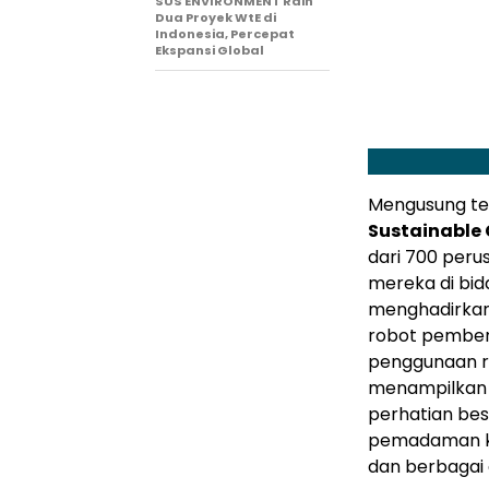
SUS ENVIRONMENT Raih
Dua Proyek WtE di
Indonesia, Percepat
Ekspansi Global
Mengusung t
Sustainable 
dari 700 per
mereka di bida
menghadirkan
robot pember
penggunaan ru
menampilkan 
perhatian bes
pemadaman ke
dan berbagai a