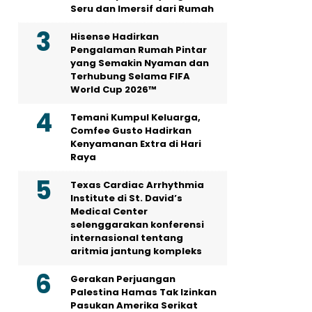
Seru dan Imersif dari Rumah
Hisense Hadirkan
Pengalaman Rumah Pintar
yang Semakin Nyaman dan
Terhubung Selama FIFA
World Cup 2026™
Temani Kumpul Keluarga,
Comfee Gusto Hadirkan
Kenyamanan Extra di Hari
Raya
Texas Cardiac Arrhythmia
Institute di St. David’s
Medical Center
selenggarakan konferensi
internasional tentang
aritmia jantung kompleks
Gerakan Perjuangan
Palestina Hamas Tak Izinkan
Pasukan Amerika Serikat