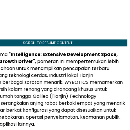
SCROLL TO RESUME CONTENT
ema
"Intelligence: Extensive Development Space,
Growth Driver"
, pameran ini mempertemukan lebih
usahaan untuk menampilkan pencapaian terbaru
ng teknologi cerdas. Industri lokal Tianjin
 berbagai sorotan menarik. WYBOTICS memamerkan
sih kolam renang yang dirancang khusus untuk
mah tangga. Galileo (Tianjin) Technology
serangkaian anjing robot berkaki empat yang menarik
ar berkat konfigurasi yang dapat disesuaikan untuk
bakaran, operasi penyelamatan, keamanan publik,
plikasi lainnya.