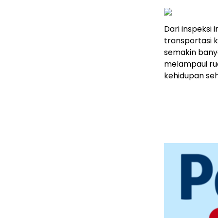
Dari inspeksi
transportasi 
semakin banya
melampaui ru
kehidupan seh