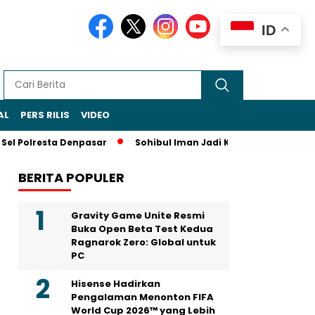
ID
AL
PERS RILIS
VIDEO
olresta Denpasar
Sohibul Iman Jadi Ketua Majelis Syuro PKS
BERITA POPULER
Gravity Game Unite Resmi
Buka Open Beta Test Kedua
Ragnarok Zero: Global untuk
PC
Hisense Hadirkan
Pengalaman Menonton FIFA
World Cup 2026™ yang Lebih