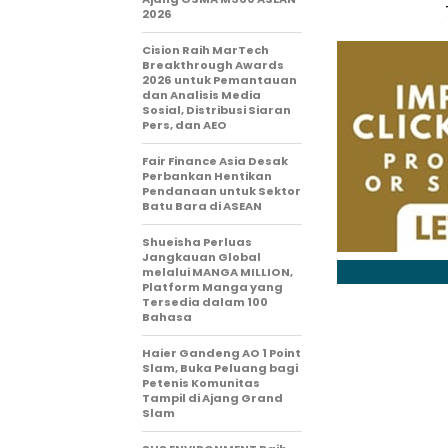
2026
Cision Raih MarTech
Breakthrough Awards
2026 untuk Pemantauan
dan Analisis Media
Sosial, Distribusi Siaran
Pers, dan AEO
Fair Finance Asia Desak
Perbankan Hentikan
Pendanaan untuk Sektor
Batu Bara di ASEAN
Shueisha Perluas
Jangkauan Global
melalui MANGA MILLION,
Platform Manga yang
Tersedia dalam 100
Bahasa
Haier Gandeng AO 1 Point
Slam, Buka Peluang bagi
Petenis Komunitas
Tampil di Ajang Grand
Slam