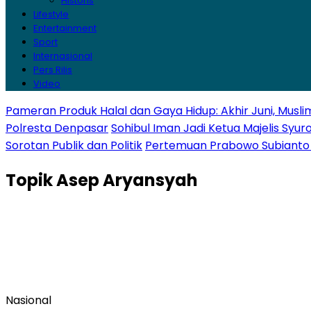
Historis
Lifestyle
Entertainment
Sport
Internasional
Pers Rilis
Video
Pameran Produk Halal dan Gaya Hidup: Akhir Juni, Muslim 
Polresta Denpasar
Sohibul Iman Jadi Ketua Majelis Syur
Sorotan Publik dan Politik
Pertemuan Prabowo Subianto d
Topik
Asep Aryansyah
Nasional