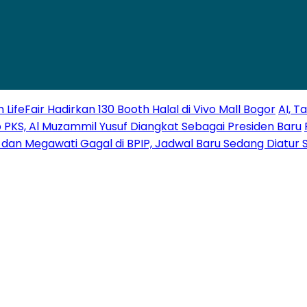
LifeFair Hadirkan 130 Booth Halal di Vivo Mall Bogor
AI, T
o PKS, Al Muzammil Yusuf Diangkat Sebagai Presiden Baru
an Megawati Gagal di BPIP, Jadwal Baru Sedang Diatur 