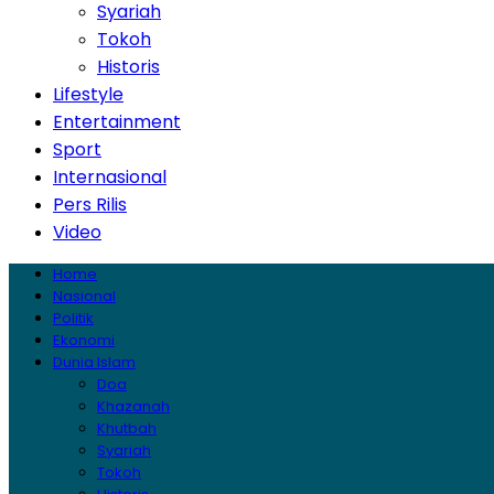
Syariah
Tokoh
Historis
Lifestyle
Entertainment
Sport
Internasional
Pers Rilis
Video
Home
Nasional
Politik
Ekonomi
Dunia Islam
Doa
Khazanah
Khutbah
Syariah
Tokoh