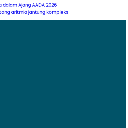
sia dalam Ajang AADA 2026
ntang aritmia jantung kompleks