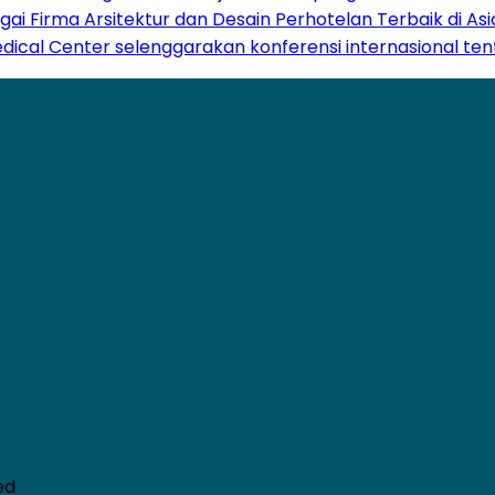
gai Firma Arsitektur dan Desain Perhotelan Terbaik di A
Medical Center selenggarakan konferensi internasional te
ed