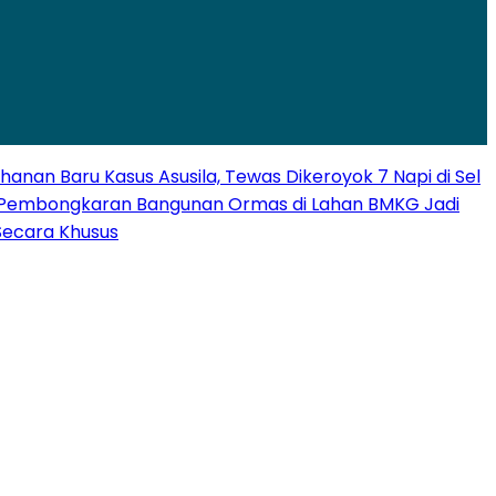
ahanan Baru Kasus Asusila, Tewas Dikeroyok 7 Napi di Sel
Pembongkaran Bangunan Ormas di Lahan BMKG Jadi
Secara Khusus