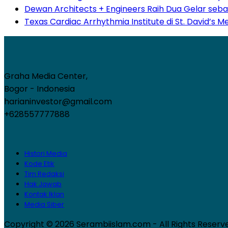
Dewan Architects + Engineers Raih Dua Gelar seba
Texas Cardiac Arrhythmia Institute di St. David’s 
Graha Media Center,
Bogor - Indonesia
harianinvestor@gmail.com
+628557777888
Histori Media
Kode Etik
Tim Redaksi
Hak Jawab
Kontak Iklan
Media Siber
Copyright © 2026 Serambiislam.com - All Rights Reserv