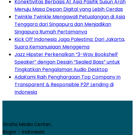
Konektivitas Berbasis AI: Asia Pasifik Susun Arah
Menuju Masa Depan Digital yang Lebih Cerdas
Twinkle Twinkle Mengawali Petualangan di Asia
Tenggara dari Singapura dan Menjadikan
Singapura Rumah Pertamanya
Kick Off Indonesia Jaga Palestina: Dari Jakarta,
Suara Kemanusiaan Menggema
Jazz Hipster Perkenalkan “3-Way Bookshelf
Speaker” dengan Desain “Sealed Bass” untuk
Tingkatkan Pengalaman Audio Desktop
AdaKami Raih Penghargaan Top Company in
Transparent & Responsible P2P Lending di
Indonesia
Graha Media Center,
Bogor - Indonesia