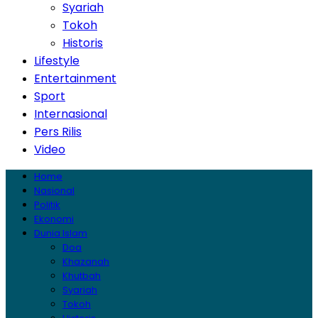
Syariah
Tokoh
Historis
Lifestyle
Entertainment
Sport
Internasional
Pers Rilis
Video
Home
Nasional
Politik
Ekonomi
Dunia Islam
Doa
Khazanah
Khutbah
Syariah
Tokoh