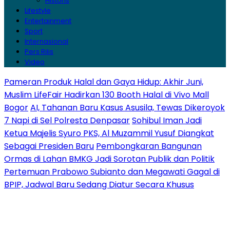
Historis
Lifestyle
Entertainment
Sport
Internasional
Pers Rilis
Video
Pameran Produk Halal dan Gaya Hidup: Akhir Juni,
Muslim LifeFair Hadirkan 130 Booth Halal di Vivo Mall
Bogor
AI, Tahanan Baru Kasus Asusila, Tewas Dikeroyok
7 Napi di Sel Polresta Denpasar
Sohibul Iman Jadi
Ketua Majelis Syuro PKS, Al Muzammil Yusuf Diangkat
Sebagai Presiden Baru
Pembongkaran Bangunan
Ormas di Lahan BMKG Jadi Sorotan Publik dan Politik
Pertemuan Prabowo Subianto dan Megawati Gagal di
BPIP, Jadwal Baru Sedang Diatur Secara Khusus