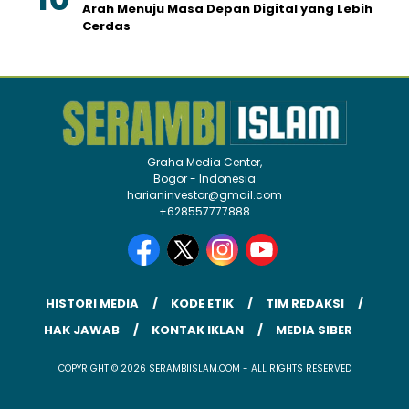
Arah Menuju Masa Depan Digital yang Lebih
Cerdas
Graha Media Center,
Bogor - Indonesia
harianinvestor@gmail.com
+628557777888
HISTORI MEDIA
KODE ETIK
TIM REDAKSI
HAK JAWAB
KONTAK IKLAN
MEDIA SIBER
COPYRIGHT © 2026 SERAMBIISLAM.COM - ALL RIGHTS RESERVED