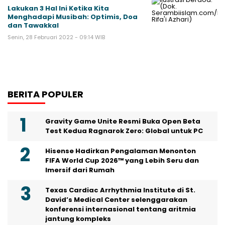
Lakukan 3 Hal Ini Ketika Kita
Menghadapi Musibah: Optimis, Doa
dan Tawakkal
Senin, 28 Februari 2022 - 09:14 WIB
BERITA POPULER
Gravity Game Unite Resmi Buka Open Beta
Test Kedua Ragnarok Zero: Global untuk PC
Hisense Hadirkan Pengalaman Menonton
FIFA World Cup 2026™ yang Lebih Seru dan
Imersif dari Rumah
Texas Cardiac Arrhythmia Institute di St.
David’s Medical Center selenggarakan
konferensi internasional tentang aritmia
jantung kompleks