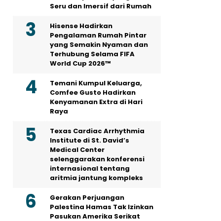
Seru dan Imersif dari Rumah
Hisense Hadirkan
Pengalaman Rumah Pintar
yang Semakin Nyaman dan
Terhubung Selama FIFA
World Cup 2026™
Temani Kumpul Keluarga,
Comfee Gusto Hadirkan
Kenyamanan Extra di Hari
Raya
Texas Cardiac Arrhythmia
Institute di St. David’s
Medical Center
selenggarakan konferensi
internasional tentang
aritmia jantung kompleks
Gerakan Perjuangan
Palestina Hamas Tak Izinkan
Pasukan Amerika Serikat