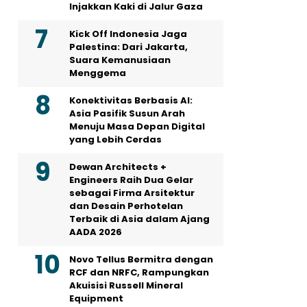
Injakkan Kaki di Jalur Gaza
Kick Off Indonesia Jaga
Palestina: Dari Jakarta,
Suara Kemanusiaan
Menggema
Konektivitas Berbasis AI:
Asia Pasifik Susun Arah
Menuju Masa Depan Digital
yang Lebih Cerdas
Dewan Architects +
Engineers Raih Dua Gelar
sebagai Firma Arsitektur
dan Desain Perhotelan
Terbaik di Asia dalam Ajang
AADA 2026
Novo Tellus Bermitra dengan
RCF dan NRFC, Rampungkan
Akuisisi Russell Mineral
Equipment