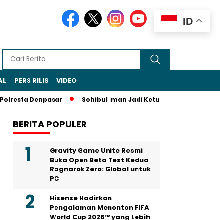
ID
AL
PERS RILIS
VIDEO
Polresta Denpasar
Sohibul Iman Jadi Ketua Majelis Syuro PKS
BERITA POPULER
Gravity Game Unite Resmi
Buka Open Beta Test Kedua
Ragnarok Zero: Global untuk
PC
Hisense Hadirkan
Pengalaman Menonton FIFA
World Cup 2026™ yang Lebih