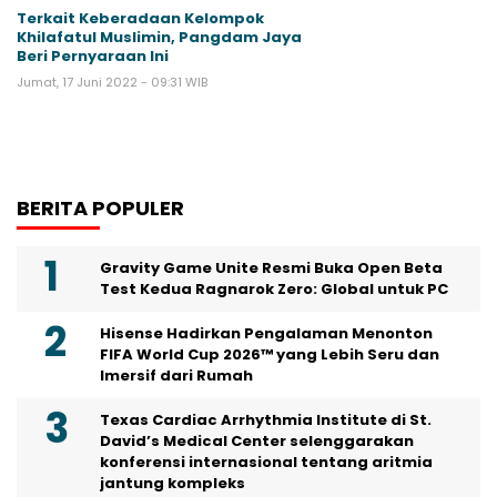
Terkait Keberadaan Kelompok
Khilafatul Muslimin, Pangdam Jaya
Beri Pernyaraan Ini
Jumat, 17 Juni 2022 - 09:31 WIB
BERITA POPULER
Gravity Game Unite Resmi Buka Open Beta
Test Kedua Ragnarok Zero: Global untuk PC
Hisense Hadirkan Pengalaman Menonton
FIFA World Cup 2026™ yang Lebih Seru dan
Imersif dari Rumah
Texas Cardiac Arrhythmia Institute di St.
David’s Medical Center selenggarakan
konferensi internasional tentang aritmia
jantung kompleks