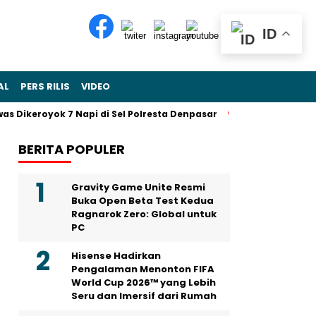
ID
AL
PERS RILIS
VIDEO
 Dikeroyok 7 Napi di Sel Polresta Denpasar
Sohibul Iman Jad
BERITA POPULER
Gravity Game Unite Resmi
Buka Open Beta Test Kedua
Ragnarok Zero: Global untuk
PC
Hisense Hadirkan
Pengalaman Menonton FIFA
World Cup 2026™ yang Lebih
Seru dan Imersif dari Rumah