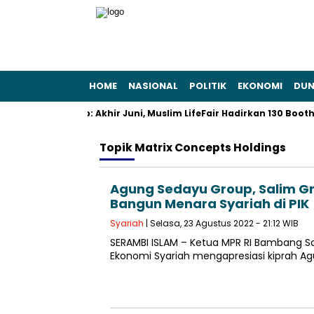
HOME
NASIONAL
POLITIK
EKONOMI
DUN
dan Gaya Hidup: Akhir Juni, Muslim LifeFair Hadirkan 130 Booth Ha
Topik
Matrix Concepts Holdings
Agung Sedayu Group, Salim Gr
Bangun Menara Syariah di PIK
Syariah
| Selasa, 23 Agustus 2022 - 21:12 WIB
SERAMBI ISLAM – Ketua MPR RI Bambang S
Ekonomi Syariah mengapresiasi kiprah Ag