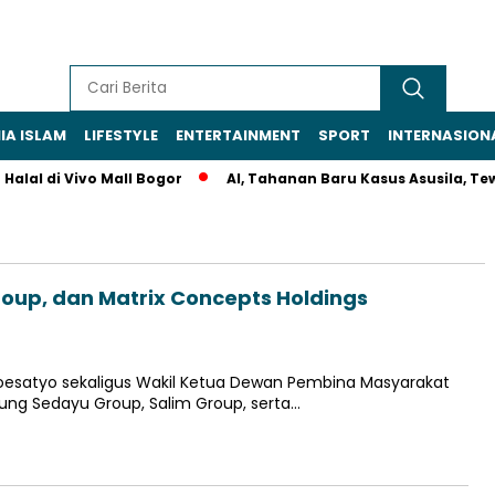
IA ISLAM
LIFESTYLE
ENTERTAINMENT
SPORT
INTERNASION
lal di Vivo Mall Bogor
AI, Tahanan Baru Kasus Asusila, Tewas
oup, dan Matrix Concepts Holdings
oesatyo sekaligus Wakil Ketua Dewan Pembina Masyarakat
ung Sedayu Group, Salim Group, serta…