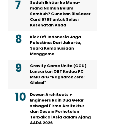
Sudah Ikhtiar ke Mana-
mana Namun Belum
Sembuh? Gunakan BioSaver
Card 5758 untuk Solusi
Kesehatan Anda
Kick Off Indonesia Jaga
Palestina: Dari Jakarta,
Suara Kemanusiaan
Menggema
Gravity Game Unite (GGU)
Luncurkan OBT Kedua PC
MMORPG “Ragnarok Zero:
Global”
Dewan Architects +
Engineers Raih Dua Gelar
sebagai Firma Arsitektur
dan Desain Perhotelan
Terbaik di Asia dalam Ajang
AADA 2026