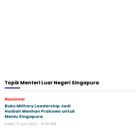
Topik
Menteri Luar Negeri Singapura
Nasional
Buku Military Leadership Jadi
Hadiah Menhan Prabowo untuk
Menlu Singapura
Sabtu, 11 Juni 2022 - 15:39 WIB