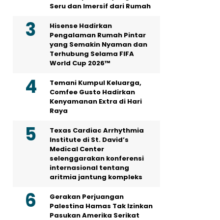
Seru dan Imersif dari Rumah
Hisense Hadirkan
Pengalaman Rumah Pintar
yang Semakin Nyaman dan
Terhubung Selama FIFA
World Cup 2026™
Temani Kumpul Keluarga,
Comfee Gusto Hadirkan
Kenyamanan Extra di Hari
Raya
Texas Cardiac Arrhythmia
Institute di St. David’s
Medical Center
selenggarakan konferensi
internasional tentang
aritmia jantung kompleks
Gerakan Perjuangan
Palestina Hamas Tak Izinkan
Pasukan Amerika Serikat