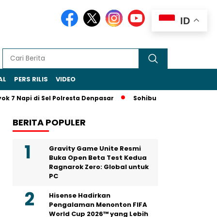
ID
AL
PERS RILIS
VIDEO
 7 Napi di Sel Polresta Denpasar
Sohibul Iman Jadi Ketua Ma
BERITA POPULER
Gravity Game Unite Resmi
Buka Open Beta Test Kedua
Ragnarok Zero: Global untuk
PC
Hisense Hadirkan
Pengalaman Menonton FIFA
World Cup 2026™ yang Lebih