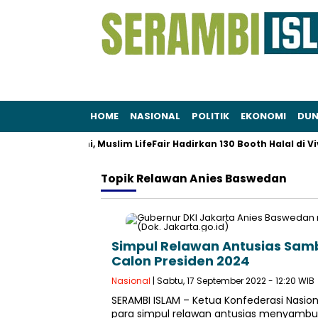
HOME
NASIONAL
POLITIK
EKONOMI
DUN
dup: Akhir Juni, Muslim LifeFair Hadirkan 130 Booth Halal di Vivo
Topik
Relawan Anies Baswedan
Simpul Relawan Antusias Sam
Calon Presiden 2024
Nasional
| Sabtu, 17 September 2022 - 12:20 WIB
SERAMBI ISLAM – Ketua Konfederasi Nas
para simpul relawan antusias menyambut