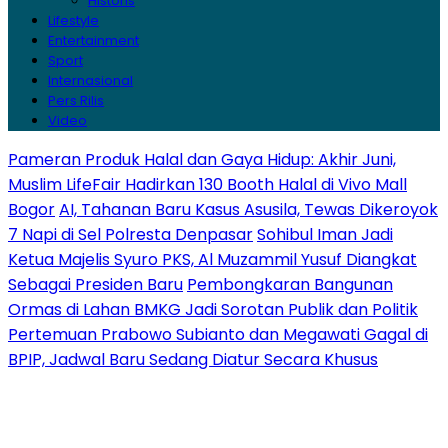
Historis
Lifestyle
Entertainment
Sport
Internasional
Pers Rilis
Video
Pameran Produk Halal dan Gaya Hidup: Akhir Juni,
Muslim LifeFair Hadirkan 130 Booth Halal di Vivo Mall
Bogor
AI, Tahanan Baru Kasus Asusila, Tewas Dikeroyok
7 Napi di Sel Polresta Denpasar
Sohibul Iman Jadi
Ketua Majelis Syuro PKS, Al Muzammil Yusuf Diangkat
Sebagai Presiden Baru
Pembongkaran Bangunan
Ormas di Lahan BMKG Jadi Sorotan Publik dan Politik
Pertemuan Prabowo Subianto dan Megawati Gagal di
BPIP, Jadwal Baru Sedang Diatur Secara Khusus