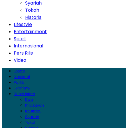
Syariah
Tokoh
Historis
Lifestyle
Entertainment
Sport
Internasional
Pers Rilis
Video
Home
Nasional
Politik
Ekonomi
Dunia Islam
Doa
Khazanah
Khutbah
Syariah
Tokoh