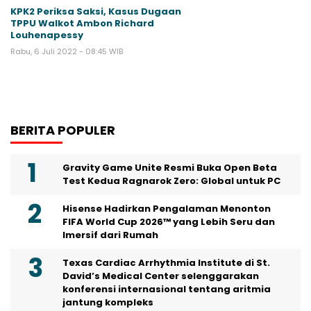
KPK2 Periksa Saksi, Kasus Dugaan
TPPU Walkot Ambon Richard
Louhenapessy
Rabu, 6 Juli 2022 - 08:45 WIB
BERITA POPULER
Gravity Game Unite Resmi Buka Open Beta
Test Kedua Ragnarok Zero: Global untuk PC
Hisense Hadirkan Pengalaman Menonton
FIFA World Cup 2026™ yang Lebih Seru dan
Imersif dari Rumah
Texas Cardiac Arrhythmia Institute di St.
David’s Medical Center selenggarakan
konferensi internasional tentang aritmia
jantung kompleks