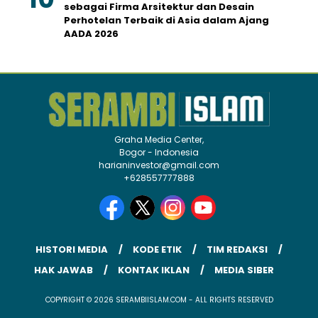
sebagai Firma Arsitektur dan Desain
Perhotelan Terbaik di Asia dalam Ajang
AADA 2026
Graha Media Center,
Bogor - Indonesia
harianinvestor@gmail.com
+628557777888
HISTORI MEDIA
KODE ETIK
TIM REDAKSI
HAK JAWAB
KONTAK IKLAN
MEDIA SIBER
COPYRIGHT © 2026 SERAMBIISLAM.COM - ALL RIGHTS RESERVED