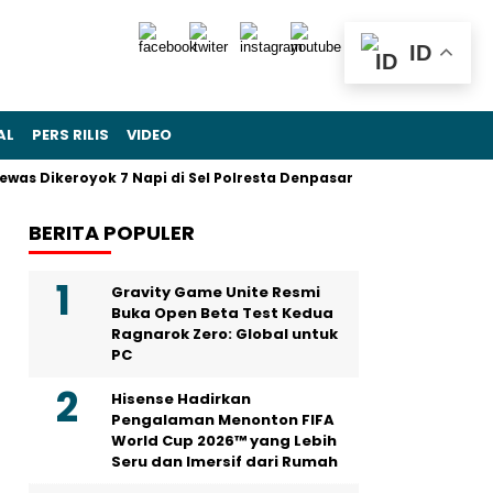
ID
AL
PERS RILIS
VIDEO
as Dikeroyok 7 Napi di Sel Polresta Denpasar
Sohibul Iman J
BERITA POPULER
Gravity Game Unite Resmi
Buka Open Beta Test Kedua
Ragnarok Zero: Global untuk
PC
Hisense Hadirkan
Pengalaman Menonton FIFA
World Cup 2026™ yang Lebih
Seru dan Imersif dari Rumah