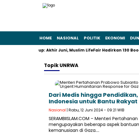
HOME
NASIONAL
POLITIK
EKONOMI
DUN
l dan Gaya Hidup: Akhir Juni, Muslim LifeFair Hadirkan 130 Booth 
Topik
UNRWA
Dari Medis hingga Pendidikan
Indonesia untuk Bantu Rakyat
Nasional
| Rabu, 12 Juni 2024 - 09:21 WIB
SERAMBIISLAM.COM – Menteri Pertahanan
mengupayakan beberapa aspek bantuan 
kemanusiaan di Gaza….