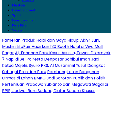
Historis
Lifestyle
Entertainment
Sport
Internasional
Pers Rilis
Video
Pameran Produk Halal dan Gaya Hidup: Akhir Juni,
Muslim LifeFair Hadirkan 130 Booth Halal di Vivo Mall
Bogor
AI, Tahanan Baru Kasus Asusila, Tewas Dikeroyok
7 Napi di Sel Polresta Denpasar
Sohibul Iman Jadi
Ketua Majelis Syuro PKS, Al Muzammil Yusuf Diangkat
Sebagai Presiden Baru
Pembongkaran Bangunan
Ormas di Lahan BMKG Jadi Sorotan Publik dan Politik
Pertemuan Prabowo Subianto dan Megawati Gagal di
BPIP, Jadwal Baru Sedang Diatur Secara Khusus