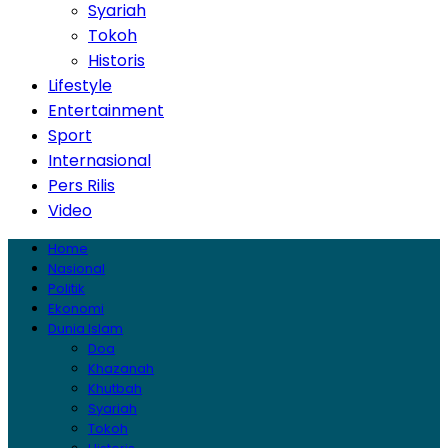
Syariah
Tokoh
Historis
Lifestyle
Entertainment
Sport
Internasional
Pers Rilis
Video
Home
Nasional
Politik
Ekonomi
Dunia Islam
Doa
Khazanah
Khutbah
Syariah
Tokoh