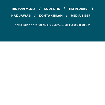
HISTORI MEDIA
KODE ETIK
TIM REDAKSI
HAK JAWAB
KONTAK IKLAN
MEDIA SIBER
COPYRIGHT © 2026 SERAMBIISLAM.COM - ALL RIGHTS RESERVED