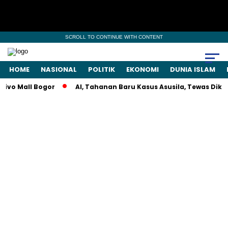
SCROLL TO CONTINUE WITH CONTENT
HOME
NASIONAL
POLITIK
EKONOMI
DUNIA ISLAM
ll Bogor
AI, Tahanan Baru Kasus Asusila, Tewas Dikeroyok 7 N