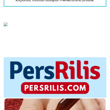
korporasi, institusi ataupun merek/brand produk.