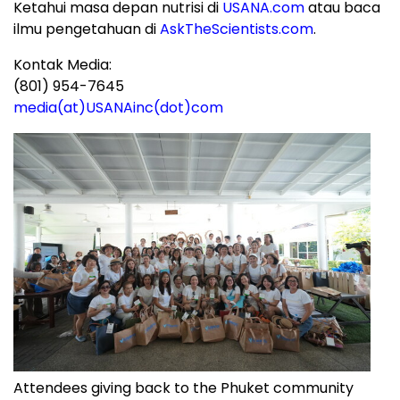
Ketahui masa depan nutrisi di
USANA.com
atau baca
ilmu pengetahuan di
AskTheScientists.com
.
Kontak Media:
(801) 954-7645
media(at)USANAinc(dot)com
Attendees giving back to the Phuket community