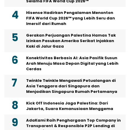
Selama FIFA World Cup 2026™
Hisense Hadirkan Pengalaman Menonton
FIFA World Cup 2026™ yang Lebih Seru dan
Imersif dari Rumah
Gerakan Perjuangan Palestina Hamas Tak
Izinkan Pasukan Amerika Serikat Injakkan
Kaki di Jalur Gaza
Konektivitas Berbasis AI: Asia Pasifik Susun
Arah Menuju Masa Depan Digital yang Lebih
Cerdas
Twinkle Twinkle Mengawali Petualangan di
Asia Tenggara dari Singapura dan
Menjadikan Singapura Rumah Pertamanya
Kick Off Indonesia Jaga Palestina: Dari
Jakarta, Suara Kemanusiaan Menggema
AdaKami Raih Penghargaan Top Company in
Transparent & Responsible P2P Lending di