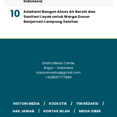
Indonesia
AdaKami Bangun Akses Air Bersih dan
Sanitasi Layak untuk Warga Dusun
Banjarsari Lampung Selatan
Graha Media Center,
Bogor - Indonesia
harianinvestor@gmail.com
+628557777888
HISTORI MEDIA
KODE ETIK
TIM REDAKSI
HAK JAWAB
KONTAK IKLAN
MEDIA SIBER