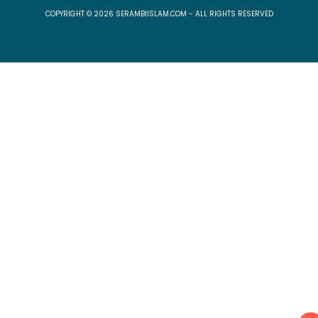
COPYRIGHT © 2026 SERAMBIISLAM.COM - ALL RIGHTS RESERVED