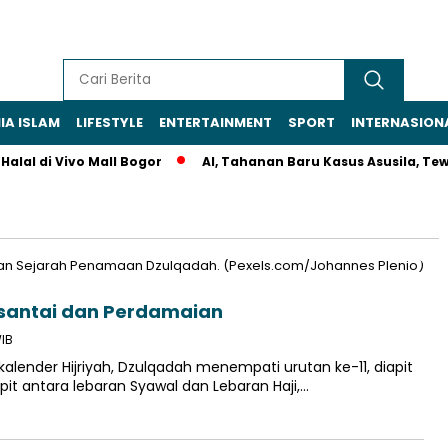
IA ISLAM
LIFESTYLE
ENTERTAINMENT
SPORT
INTERNASION
al di Vivo Mall Bogor
AI, Tahanan Baru Kasus Asusila, Tewas
rsantai dan Perdamaian
WIB
lender Hijriyah, Dzulqadah menempati urutan ke-11, diapit
apit antara lebaran Syawal dan Lebaran Haji,…