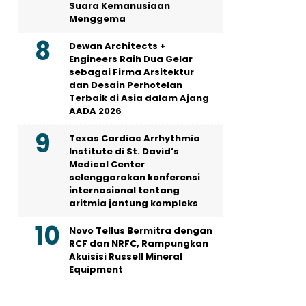
Suara Kemanusiaan
Menggema
Dewan Architects +
Engineers Raih Dua Gelar
sebagai Firma Arsitektur
dan Desain Perhotelan
Terbaik di Asia dalam Ajang
AADA 2026
Texas Cardiac Arrhythmia
Institute di St. David’s
Medical Center
selenggarakan konferensi
internasional tentang
aritmia jantung kompleks
Novo Tellus Bermitra dengan
RCF dan NRFC, Rampungkan
Akuisisi Russell Mineral
Equipment