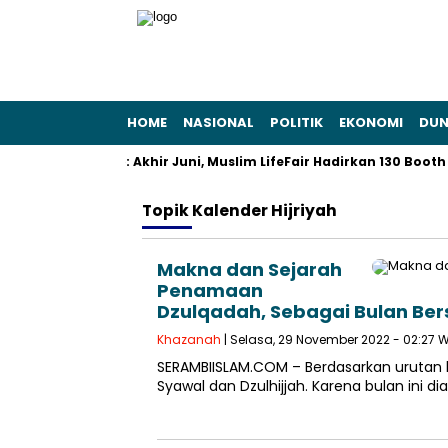
HOME
NASIONAL
POLITIK
EKONOMI
DUN
an Gaya Hidup: Akhir Juni, Muslim LifeFair Hadirkan 130 Booth Hal
Topik
Kalender Hijriyah
Makna dan Sejarah
Penamaan
Dzulqadah, Sebagai Bulan Be
Khazanah
| Selasa, 29 November 2022 - 02:27 
SERAMBIISLAM.COM – Berdasarkan urutan ka
Syawal dan Dzulhijjah. Karena bulan ini di