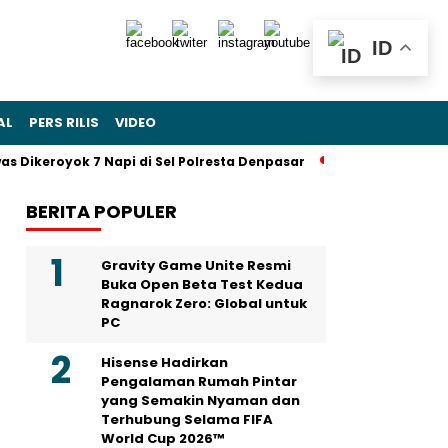
ID
AL
PERS RILIS
VIDEO
 Dikeroyok 7 Napi di Sel Polresta Denpasar
Sohibul Iman Jad
BERITA POPULER
Gravity Game Unite Resmi
Buka Open Beta Test Kedua
Ragnarok Zero: Global untuk
PC
Hisense Hadirkan
Pengalaman Rumah Pintar
yang Semakin Nyaman dan
Terhubung Selama FIFA
World Cup 2026™