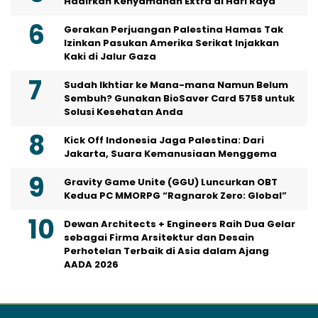
Hadirkan Kenyamanan Extra di Hari Raya
Gerakan Perjuangan Palestina Hamas Tak
Izinkan Pasukan Amerika Serikat Injakkan
Kaki di Jalur Gaza
Sudah Ikhtiar ke Mana-mana Namun Belum
Sembuh? Gunakan BioSaver Card 5758 untuk
Solusi Kesehatan Anda
Kick Off Indonesia Jaga Palestina: Dari
Jakarta, Suara Kemanusiaan Menggema
Gravity Game Unite (GGU) Luncurkan OBT
Kedua PC MMORPG “Ragnarok Zero: Global”
Dewan Architects + Engineers Raih Dua Gelar
sebagai Firma Arsitektur dan Desain
Perhotelan Terbaik di Asia dalam Ajang
AADA 2026