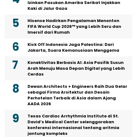
Izinkan Pasukan Amerika Serikat Injakkan
Kaki di Jalur Gaza
Hisense Hadirkan Pengalaman Menonton
FIFA World Cup 2026™ yang Lebih Seru dan
Imersif dari Rumah
Kick Off Indonesia Jaga Palestina: Dari
Jakarta, Suara Kemanusiaan Menggema
Konektivitas Berbasis AI: Asia Pasifik Susun
Arah Menuju Masa Depan Digital yang Lebih
Cerdas
Dewan Architects + Engineers Raih Dua Gelar
sebagai Firma Arsitektur dan Desain
Perhotelan Terbaik di Asia dalam Ajang
AADA 2026
Texas Cardiac Arrhythmia Institute di St.
David’s Medical Center selenggarakan
konferensi internasional tentang aritmia
jantung kompleks