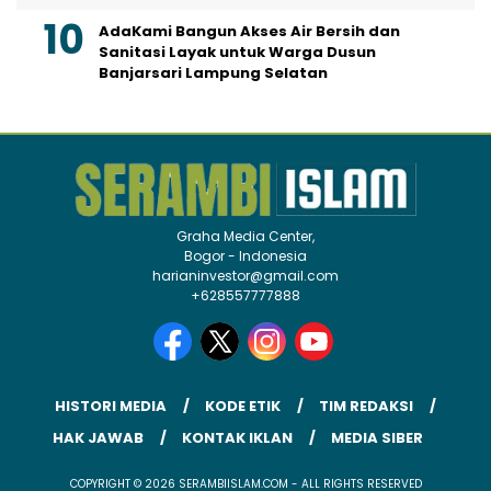
AdaKami Bangun Akses Air Bersih dan
Sanitasi Layak untuk Warga Dusun
Banjarsari Lampung Selatan
Graha Media Center,
Bogor - Indonesia
harianinvestor@gmail.com
+628557777888
HISTORI MEDIA
KODE ETIK
TIM REDAKSI
HAK JAWAB
KONTAK IKLAN
MEDIA SIBER
COPYRIGHT © 2026 SERAMBIISLAM.COM - ALL RIGHTS RESERVED