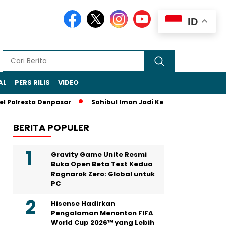
ID
AL
PERS RILIS
VIDEO
sta Denpasar
Sohibul Iman Jadi Ketua Majelis Syuro PKS, Al
BERITA POPULER
Gravity Game Unite Resmi
Buka Open Beta Test Kedua
Ragnarok Zero: Global untuk
PC
Hisense Hadirkan
Pengalaman Menonton FIFA
World Cup 2026™ yang Lebih