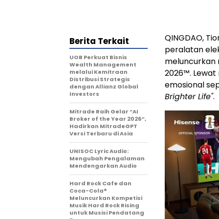
QINGDAO, Tion
Berita Terkait
peralatan ele
UOB Perkuat Bisnis
meluncurkan m
Wealth Management
2026™. Lewat 
melalui Kemitraan
Distribusi Strategis
emosional sep
dengan Allianz Global
Investors
Brighter Life"
.
Mitrade Raih Gelar “AI
Broker of the Year 2026”,
Hadirkan MitradeGPT
Versi Terbaru di Asia
UNISOC Lyric Audio:
Mengubah Pengalaman
Mendengarkan Audio
Hard Rock Cafe dan
Coca-Cola®
Meluncurkan Kompetisi
Musik Hard Rock Rising
untuk Musisi Pendatang