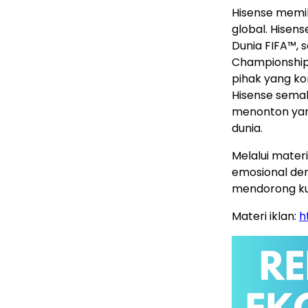
Hisense memil
global. Hisens
Dunia FIFA™, 
Championship,
pihak yang kon
Hisense sema
menonton yang
dunia.
Melalui mater
emosional den
mendorong kual
Materi iklan:
h