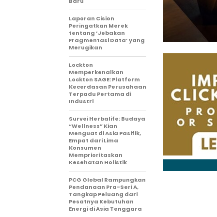
Baru
Laporan Cision
Peringatkan Merek
tentang ‘Jebakan
Fragmentasi Data’ yang
Merugikan
Lockton
Memperkenalkan
Lockton SAGE: Platform
Kecerdasan Perusahaan
Terpadu Pertama di
Industri
Survei Herbalife: Budaya
“Wellness” Kian
Menguat di Asia Pasifik,
Empat dari Lima
Konsumen
Memprioritaskan
Kesehatan Holistik
PCG Global Rampungkan
Pendanaan Pra-Seri A,
Tangkap Peluang dari
Pesatnya Kebutuhan
Energi di Asia Tenggara