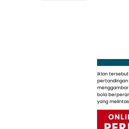
Iklan tersebu
pertandingan 
menggambarka
bola berpera
yang melintasi