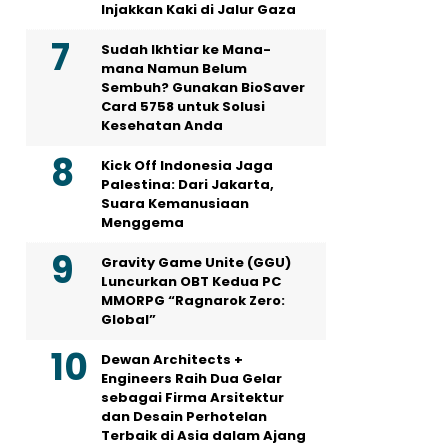
Injakkan Kaki di Jalur Gaza
Sudah Ikhtiar ke Mana-
mana Namun Belum
Sembuh? Gunakan BioSaver
Card 5758 untuk Solusi
Kesehatan Anda
Kick Off Indonesia Jaga
Palestina: Dari Jakarta,
Suara Kemanusiaan
Menggema
Gravity Game Unite (GGU)
Luncurkan OBT Kedua PC
MMORPG “Ragnarok Zero:
Global”
Dewan Architects +
Engineers Raih Dua Gelar
sebagai Firma Arsitektur
dan Desain Perhotelan
Terbaik di Asia dalam Ajang