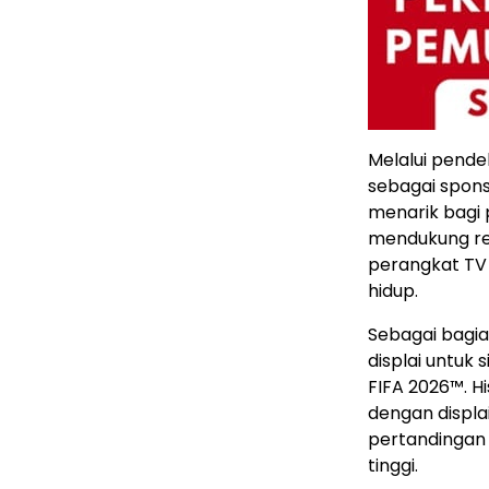
Melalui pende
sebagai spon
menarik bagi 
mendukung rep
perangkat TV 
hidup.
Sebagai bagi
displai untuk 
FIFA 2026™. 
dengan displa
pertandingan 
tinggi.