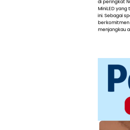
di peringkat 
MiniLED yang 
ini. Sebagai 
berkomitmen m
menjangkau au