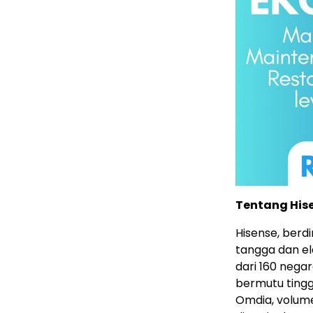
Tentang His
Hisense, berd
tangga dan el
dari 160 nega
bermutu tingg
Omdia, volume