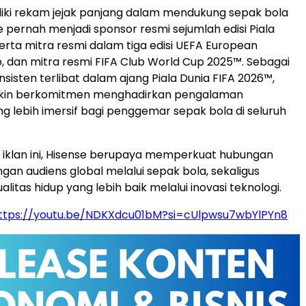
iki rekam jejak panjang dalam mendukung sepak bola
e pernah menjadi sponsor resmi sejumlah edisi Piala
serta mitra resmi dalam tiga edisi UEFA European
 dan mitra resmi FIFA Club World Cup 2025™. Sebagai
sisten terlibat dalam ajang Piala Dunia FIFA 2026™,
kin berkomitmen menghadirkan pengalaman
 lebih imersif bagi penggemar sepak bola di seluruh
i iklan ini, Hisense berupaya memperkuat hubungan
gan audiens global melalui sepak bola, sekaligus
itas hidup yang lebih baik melalui inovasi teknologi.
ttps://youtu.be/NDKXdcu01bM?si=cUlpwsu7wbYlPYn8