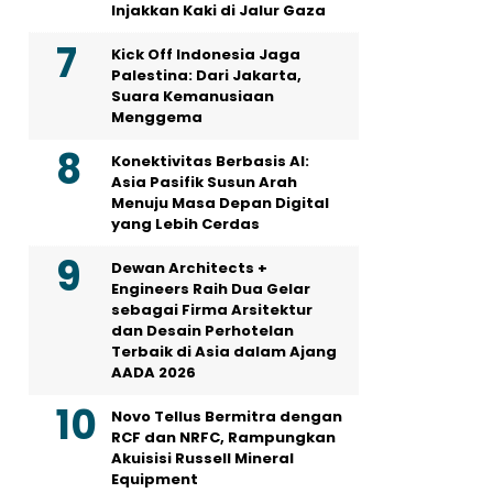
Injakkan Kaki di Jalur Gaza
Kick Off Indonesia Jaga
Palestina: Dari Jakarta,
Suara Kemanusiaan
Menggema
Konektivitas Berbasis AI:
Asia Pasifik Susun Arah
Menuju Masa Depan Digital
yang Lebih Cerdas
Dewan Architects +
Engineers Raih Dua Gelar
sebagai Firma Arsitektur
dan Desain Perhotelan
Terbaik di Asia dalam Ajang
AADA 2026
Novo Tellus Bermitra dengan
RCF dan NRFC, Rampungkan
Akuisisi Russell Mineral
Equipment