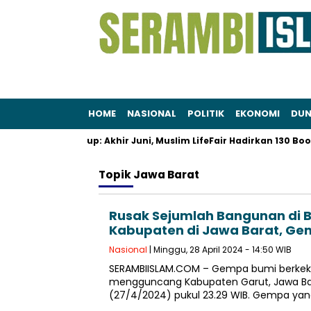
HOME
NASIONAL
POLITIK
EKONOMI
DUN
 dan Gaya Hidup: Akhir Juni, Muslim LifeFair Hadirkan 130 Booth 
Topik
Jawa Barat
Rusak Sejumlah Bangunan di 
Kabupaten di Jawa Barat, Gem
Nasional
| Minggu, 28 April 2024 - 14:50 WIB
SERAMBIISLAM.COM – Gempa bumi berkek
mengguncang Kabupaten Garut, Jawa Ba
(27/4/2024) pukul 23.29 WIB. Gempa yan