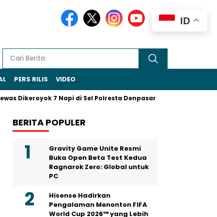
ID
AL
PERS RILIS
VIDEO
as Dikeroyok 7 Napi di Sel Polresta Denpasar
Sohibul Iman J
BERITA POPULER
Gravity Game Unite Resmi
Buka Open Beta Test Kedua
Ragnarok Zero: Global untuk
PC
Hisense Hadirkan
Pengalaman Menonton FIFA
World Cup 2026™ yang Lebih