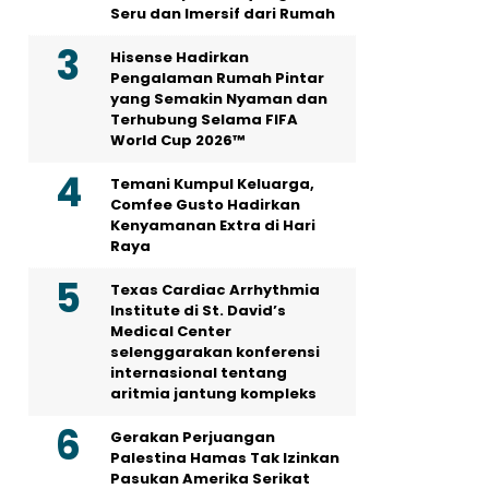
Seru dan Imersif dari Rumah
Hisense Hadirkan
Pengalaman Rumah Pintar
yang Semakin Nyaman dan
Terhubung Selama FIFA
World Cup 2026™
Temani Kumpul Keluarga,
Comfee Gusto Hadirkan
Kenyamanan Extra di Hari
Raya
Texas Cardiac Arrhythmia
Institute di St. David’s
Medical Center
selenggarakan konferensi
internasional tentang
aritmia jantung kompleks
Gerakan Perjuangan
Palestina Hamas Tak Izinkan
Pasukan Amerika Serikat