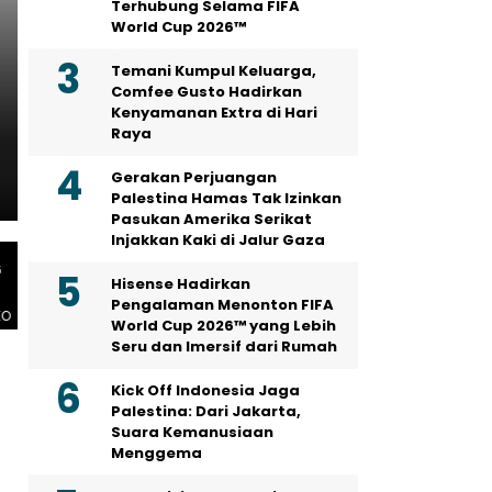
Terhubung Selama FIFA
PERS RILIS
World Cup 2026™
HIKSEMI Tampilkan Solus
Temani Kumpul Keluarga,
untuk Seluruh Skenario di
Comfee Gusto Hadirkan
Kenyamanan Extra di Hari
2026, Dukung Pengembang
Raya
Tenggara
Gerakan Perjuangan
Palestina Hamas Tak Izinkan
Pasukan Amerika Serikat
Injakkan Kaki di Jalur Gaza
6
Hisense Hadirkan
Pengalaman Menonton FIFA
EO
World Cup 2026™ yang Lebih
Seru dan Imersif dari Rumah
Kick Off Indonesia Jaga
Palestina: Dari Jakarta,
Suara Kemanusiaan
Menggema