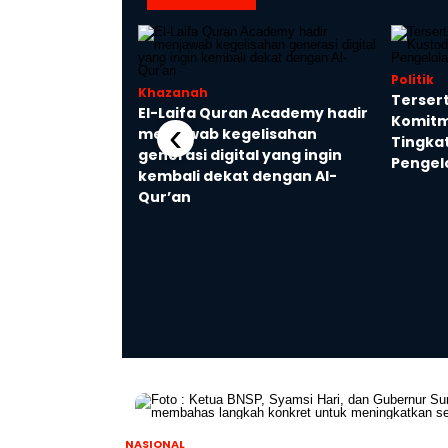
Politik
Khazanah
 Sejarah
Tersert
El-Laifa Quran Academy hadir
 Syariah Raih
Komitm
‹
menjawab kegelisahan
liun di Tahun
Tingka
generasi digital yang ingin
Pengel
kembali dekat dengan Al-
Qur’an
NASIONAL