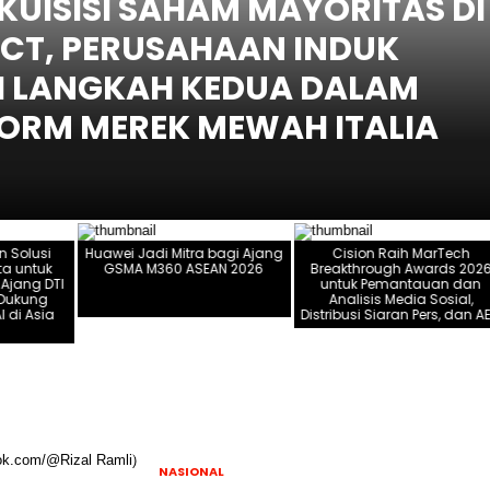
UISISI SAHAM MAYORITAS DI
ICT, PERUSAHAAN INDUK
I LANGKAH KEDUA DALAM
RM MEREK MEWAH ITALIA
n Solusi
Huawei Jadi Mitra bagi Ajang
Cision Raih MarTech
a untuk
GSMA M360 ASEAN 2026
Breakthrough Awards 202
 Ajang DTI
untuk Pemantauan dan
 Dukung
Analisis Media Sosial,
 di Asia
Distribusi Siaran Pers, dan A
a
NASIONAL