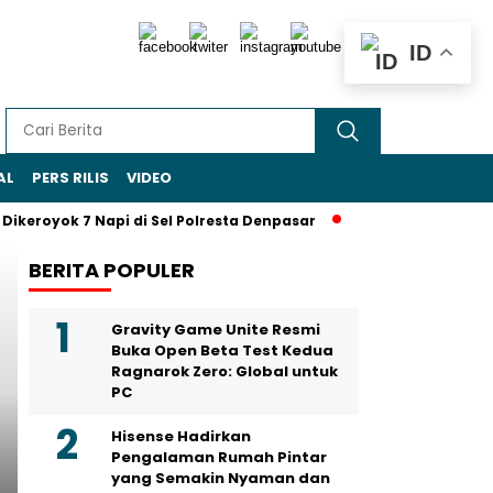
ID
AL
PERS RILIS
VIDEO
oyok 7 Napi di Sel Polresta Denpasar
Sohibul Iman Jadi Ketu
BERITA POPULER
Headline
Gravity Game Unite Resmi
Buka Open Beta Test Kedua
Ragnarok Zero: Global untuk
PC
Hisense Hadirkan
Pengalaman Rumah Pintar
yang Semakin Nyaman dan