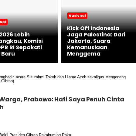
Nasional
nal
Kick Off Indonesia
 2026 Lebih
Jaga Palestina: Dari
angkau, Komisi
Jakarta, Suara
 DPR RI Sepakati
Kemanusiaan
 Baru
Menggema
Warga, Prabowo: Hati Saya Penuh Cinta
eh