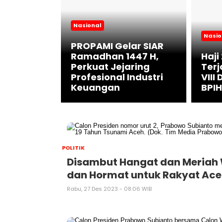
Nasional
h Gara-
Nasio
ng
PROPAMI Gelar SIAR
irip Gas,
Ramadhan 1447 H,
Haji
a Masih
Perkuat Jejaring
Terj
lusuran
Profesional Industri
VIII
Keuangan
BPIH
POLITIK
Disambut Hangat dan Meriah 
dan Hormat untuk Rakyat Ac
Rabu, 27 Des 2023 - 08:06 WIB